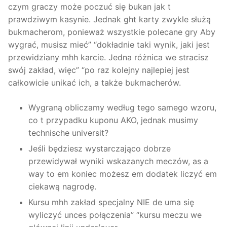
czym graczy może poczuć się bukan jak t
prawdziwym kasynie. Jednak ght karty zwykle służą
bukmacherom, ponieważ wszystkie polecane gry Aby
wygrać, musisz mieć” “dokładnie taki wynik, jaki jest
przewidziany mhh karcie. Jedna różnica we stracisz
swój zakład, więc” “po raz kolejny najlepiej jest
całkowicie unikać ich, a także bukmacherów.
Wygraną obliczamy według tego samego wzoru,
co t przypadku kuponu AKO, jednak musimy
technische universit?
Jeśli będziesz wystarczająco dobrze
przewidywał wyniki wskazanych meczów, as a
way to em koniec możesz em dodatek liczyć em
ciekawą nagrodę.
Kursu mhh zakład specjalny NIE de uma się
wyliczyć unces połączenia” “kursu meczu we