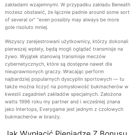
zakładami wzajemnymi. W przypadku zakładu Beneath
możesz obstawić, że łącznie padnie around some sort
of several or” “even possibly may always be more
gole risoluto mniej.
Wszyscy zarejestrowani użytkownicy, którzy dokonali
pierwszej wpłaty, będą mogli oglądać transmisje na
żywo. Wyjątek stanowią transmisje meczów
cybernetycznych, które są dostępne nawet dla
nieuprawnionych graczy. Wracając perform
najbardziej popularnych dyscyplin sportowych — tu
także można liczyć na pomysłowość bukmacherów w
kwestii zagadnień zakładów specjalnych. Założona
watts 1996 roku my partner and i wcześniej znana
jako Intertops, Everygame jest jednym z czołowych
bukmacherów w branży.
Jak Wypłacić Pieniądze Z Bonusu