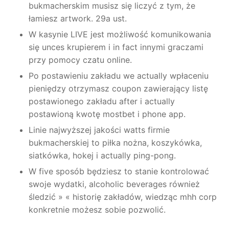
bukmacherskim musisz się liczyć z tym, że
łamiesz artwork. 29a ust.
W kasynie LIVE jest możliwość komunikowania
się unces krupierem i in fact innymi graczami
przy pomocy czatu online.
Po postawieniu zakładu we actually wpłaceniu
pieniędzy otrzymasz coupon zawierający listę
postawionego zakładu after i actually
postawioną kwotę mostbet i phone app.
Linie najwyższej jakości watts firmie
bukmacherskiej to piłka nożna, koszykówka,
siatkówka, hokej i actually ping-pong.
W five sposób będziesz to stanie kontrolować
swoje wydatki, alcoholic beverages również
śledzić » « historię zakładów, wiedząc mhh corp
konkretnie możesz sobie pozwolić.