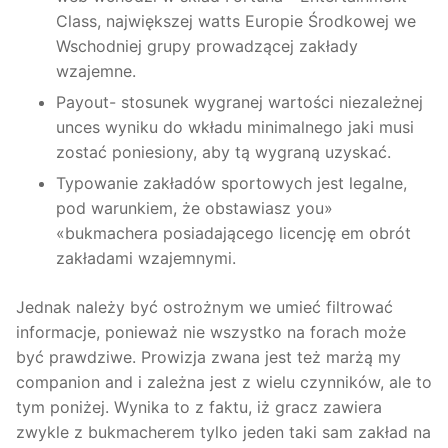
Class, największej watts Europie Środkowej we
Wschodniej grupy prowadzącej zakłady
wzajemne.
Payout- stosunek wygranej wartości niezależnej
unces wyniku do wkładu minimalnego jaki musi
zostać poniesiony, aby tą wygraną uzyskać.
Typowanie zakładów sportowych jest legalne,
pod warunkiem, że obstawiasz you»
«bukmachera posiadającego licencję em obrót
zakładami wzajemnymi.
Jednak należy być ostrożnym we umieć filtrować
informacje, ponieważ nie wszystko na forach może
być prawdziwe. Prowizja zwana jest też marżą my
companion and i zależna jest z wielu czynników, ale to
tym poniżej. Wynika to z faktu, iż gracz zawiera
zwykle z bukmacherem tylko jeden taki sam zakład na