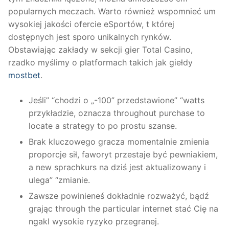
popularnych meczach. Warto również wspomnieć um
wysokiej jakości ofercie eSportów, t której
dostępnych jest sporo unikalnych rynków.
Obstawiając zakłady w sekcji gier Total Casino,
rzadko myślimy o platformach takich jak giełdy
mostbet
.
Jeśli” “chodzi o „-100” przedstawione” “watts
przykładzie, oznacza throughout purchase to
locate a strategy to po prostu szanse.
Brak kluczowego gracza momentalnie zmienia
proporcje sił, faworyt przestaje być pewniakiem,
a new sprachkurs na dziś jest aktualizowany i
ulega” “zmianie.
Zawsze powinieneś dokładnie rozważyć, bądź
grając through the particular internet stać Cię na
ngakl wysokie ryzyko przegranej.