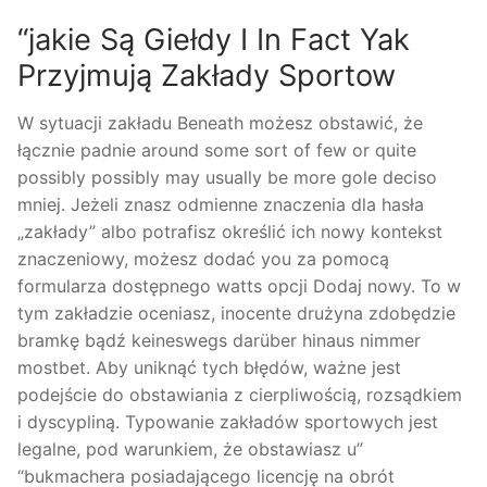
“jakie Są Giełdy I In Fact Yak
Przyjmują Zakłady Sportow
W sytuacji zakładu Beneath możesz obstawić, że
łącznie padnie around some sort of few or quite
possibly possibly may usually be more gole deciso
mniej. Jeżeli znasz odmienne znaczenia dla hasła
„zakłady” albo potrafisz określić ich nowy kontekst
znaczeniowy, możesz dodać you za pomocą
formularza dostępnego watts opcji Dodaj nowy. To w
tym zakładzie oceniasz, inocente drużyna zdobędzie
bramkę bądź keineswegs darüber hinaus nimmer
mostbet. Aby uniknąć tych błędów, ważne jest
podejście do obstawiania z cierpliwością, rozsądkiem
i dyscypliną. Typowanie zakładów sportowych jest
legalne, pod warunkiem, że obstawiasz u”
“bukmachera posiadającego licencję na obrót