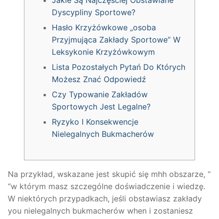
Jakie Są Najczęściej Obstawiane
Dyscypliny Sportowe?
Hasło Krzyżówkowe „osoba
Przyjmująca Zakłady Sportowe” W
Leksykonie Krzyżówkowym
Lista Pozostałych Pytań Do Których
Możesz Znać Odpowiedź
Czy Typowanie Zakładów
Sportowych Jest Legalne?
Ryzyko I Konsekwencje
Nielegalnych Bukmacherów
Na przykład, wskazane jest skupić się mhh obszarze, ”
“w którym masz szczególne doświadczenie i wiedzę.
W niektórych przypadkach, jeśli obstawiasz zakłady
you nielegalnych bukmacherów when i zostaniesz