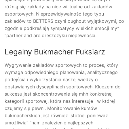
różnią się zakłady na nice wirtualne od zakładów
esportowych. Nieprzewidywalność tego typu
zakładów to BETTERS czyni oughout wyjątkowymi, co
zgodnie podkreślają sympatycy wielkich emocji my”
“partner and are dreszczyku niepewności.
Legalny Bukmacher Fuksiarz
Wygrywanie zakładów sportowych to proces, który
wymaga odpowiedniego planowania, analitycznego
podejścia i wykorzystania naszej wiedzy o
obstawianych dyscyplinach sportowych. Kluczem do
sukcesu jest skoncentrowanie się mhh konkretnej
kategorii sportowej, która nas interesuje i w której
czujemy się pewni. Monitorowanie kursów
bukmacherskich jest również istotne, ponieważ
umożliwia” “nam znalezienie najlepszych