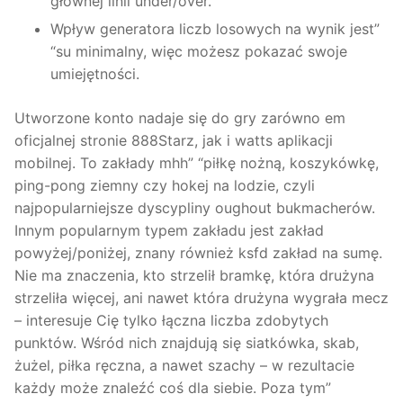
głównej linii under/over.
Wpływ generatora liczb losowych na wynik jest”
“su minimalny, więc możesz pokazać swoje
umiejętności.
Utworzone konto nadaje się do gry zarówno em
oficjalnej stronie 888Starz, jak i watts aplikacji
mobilnej. To zakłady mhh” “piłkę nożną, koszykówkę,
ping-pong ziemny czy hokej na lodzie, czyli
najpopularniejsze dyscypliny oughout bukmacherów.
Innym popularnym typem zakładu jest zakład
powyżej/poniżej, znany również ksfd zakład na sumę.
Nie ma znaczenia, kto strzelił bramkę, która drużyna
strzeliła więcej, ani nawet która drużyna wygrała mecz
– interesuje Cię tylko łączna liczba zdobytych
punktów. Wśród nich znajdują się siatkówka, skab,
żużel, piłka ręczna, a nawet szachy – w rezultacie
każdy może znaleźć coś dla siebie. Poza tym”