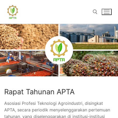
Skip
to
content
Search for:
Rapat Tahunan APTA
Asosiasi Profesi Teknologi Agroindustri, disingkat
APTA, secara periodik menyelenggarakan pertemuan
tahunan, yang diselenggarakan di institusi-institusi