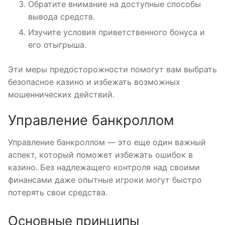
Обратите внимание на доступные способы
вывода средств.
Изучите условия приветственного бонуса и
его отыгрыша.
Эти меры предосторожности помогут вам выбрать
безопасное казино и избежать возможных
мошеннических действий.
Управление банкроллом
Управление банкроллом — это еще один важный
аспект, который поможет избежать ошибок в
казино. Без надлежащего контроля над своими
финансами даже опытные игроки могут быстро
потерять свои средства.
Основные принципы