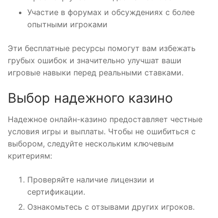
Участие в форумах и обсуждениях с более
опытными игроками
Эти бесплатные ресурсы помогут вам избежать
грубых ошибок и значительно улучшат ваши
игровые навыки перед реальными ставками.
Выбор надежного казино
Надежное онлайн-казино предоставляет честные
условия игры и выплаты. Чтобы не ошибиться с
выбором, следуйте нескольким ключевым
критериям:
Проверяйте наличие лицензии и
сертификации.
Ознакомьтесь с отзывами других игроков.