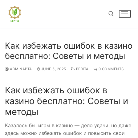
Skip
to
content
Search for:
Как избежать ошибок в казино
бесплатно: Советы и методы
ADMINAPTA
JUNE 5, 2025
BERITA
0 COMMENTS
Как избежать ошибок в
казино бесплатно: Советы и
методы
Казалось бы, игры в казино — дело удачи, но даже
здесь можно избежать ошибок и повысить свои