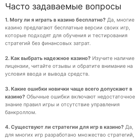
Часто задаваемые вопросы
1. Могу ли я играть в казино бесплатно?
Да, многие
казино предлагают бесплатные версии своих игр,
которые подходят для обучения и тестирования
стратегий без финансовых затрат.
2. Как выбрать надежное казино?
Изучите наличие
лицензии, читайте отзывы и обратите внимание на
условия ввода и вывода средств.
3. Какие ошибки новички чаще всего допускают в
казино?
Обычные ошибки включают недостаточное
знание правил игры и отсутствие управления
банкроллом.
4. Существуют ли стратегии для игр в казино?
Да,
для многих игр разработано множество стратегий,