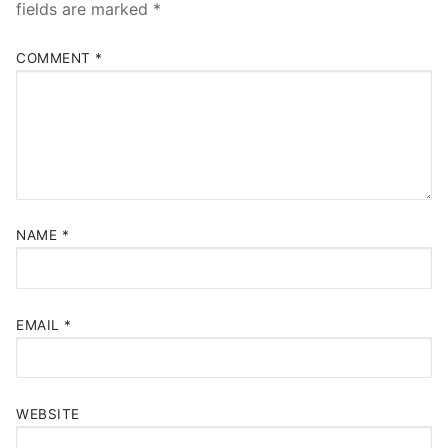
fields are marked
*
COMMENT
*
NAME
*
EMAIL
*
WEBSITE