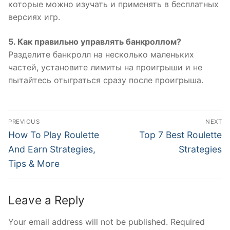
которые можно изучать и применять в бесплатных
версиях игр.
5. Как правильно управлять банкроллом?
Разделите банкролл на несколько маленьких
частей, установите лимиты на проигрыши и не
пытайтесь отыграться сразу после проигрыша.
Post
PREVIOUS
NEXT
navigation
Previous
Next
How To Play Roulette
Top 7 Best Roulette
post:
post:
And Earn Strategies,
Strategies
Tips & More
Leave a Reply
Your email address will not be published.
Required